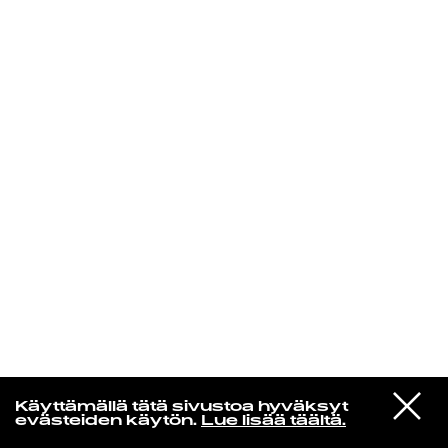
KIRJAUDU SISÄÄN
Yö­mu­siik­kia
VIESTI
Tasavallan presidentti
Käyttämällä tätä sivustoa hyväksyt
STUDIOON
Last Quarters
evästeiden käytön.
Lue lisää täältä.