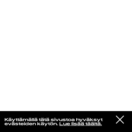
KIRJAUDU SISÄÄN
Radio Helsingin aamut
VIESTI
Nick Cave & The Bad Seeds
Käyttämällä tätä sivustoa hyväksyt
STUDIOON
Vortex
evästeiden käytön.
Lue lisää täältä.