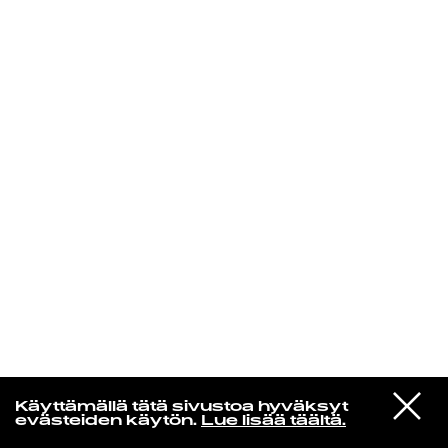
KIRJAUDU SISÄÄN
Jazz kiinnostaa
VIESTI
Florence Adooni
Käyttämällä tätä sivustoa hyväksyt
STUDIOON
Mam Pe'ela Su'ure
evästeiden käytön.
Lue lisää täältä.