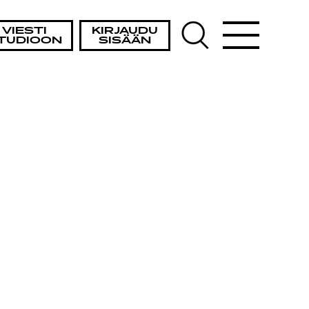
VIESTI
KIRJAUDU
TUDIOON
SISÄÄN