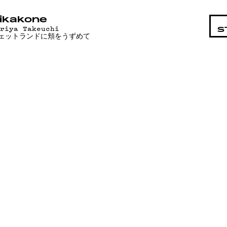
STA
ikakone
ariya Takeuchi
S
ェットランドに頬をうずめて