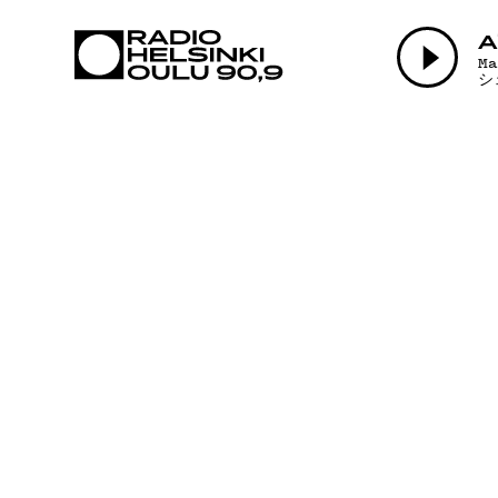
AJANKOHTAI
A
M
シ
OHJELMAT
TEKIJÄT
ON-DEMAND
PODCAST
MAINOSTA