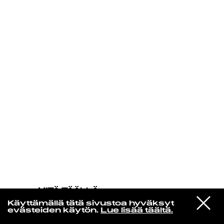
KIRJAUDU SISÄÄN
MITÄ TÄÄLLÄ
TAPAHTUU
VIESTI
Ana Frango Elétrico
Käyttämällä tätä sivustoa hyväksyt
STUDIOON
Saudade
evästeiden käytön.
Lue lisää täältä.