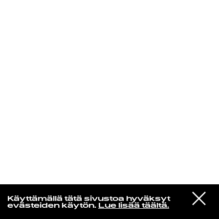
KIRJAUDU SISÄÄN
Henri Pulkkinen
VIESTI
Freddie Gibbs & The Alchemist
Käyttämällä tätä sivustoa hyväksyt
STUDIOON
1995
evästeiden käytön.
Lue lisää täältä.