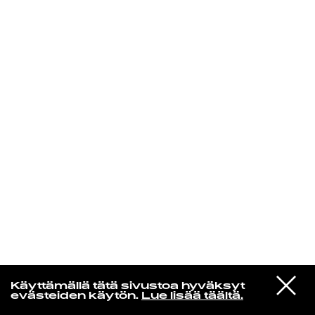
KIRJAUDU SISÄÄN
VIESTI
Rakkaudesta
Käyttämällä tätä sivustoa hyväksyt
STUDIOON
evästeiden käytön.
Lue lisää täältä.