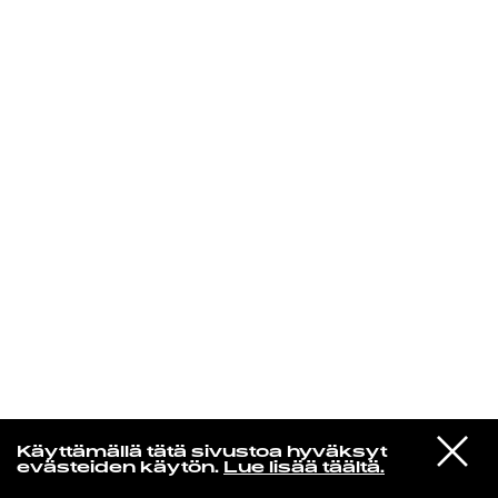
KIRJAUDU SISÄÄN
VIESTI
Rakkaudesta
Käyttämällä tätä sivustoa hyväksyt
STUDIOON
evästeiden käytön.
Lue lisää täältä.