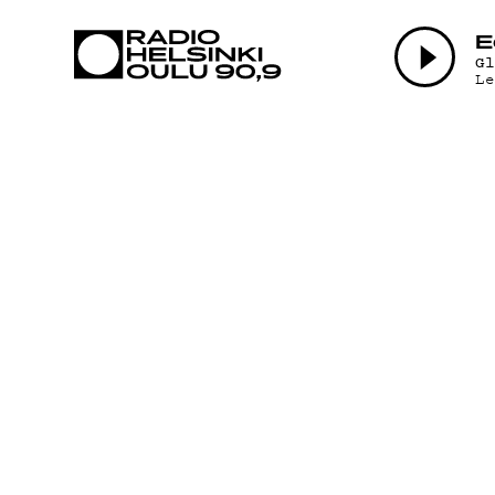
AJANKOHTAI
E
G
L
OHJELMAT
TEKIJÄT
ON-DEMAND
PODCAST
MAINOSTA