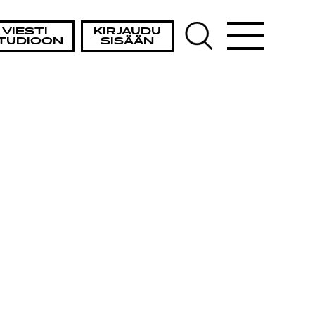
VIESTI
KIRJAUDU
TUDIOON
SISÄÄN