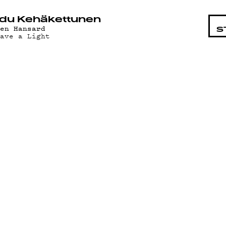
STA
du Kehäkettunen
len Hansard
S
eave a Light