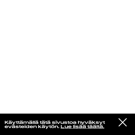
KIRJAUDU SISÄÄN
Radio Helsingin aamut
VIESTI
Twisted Teens
Käyttämällä tätä sivustoa hyväksyt
STUDIOON
Hand Me A Cigarette
evästeiden käytön.
Lue lisää täältä.