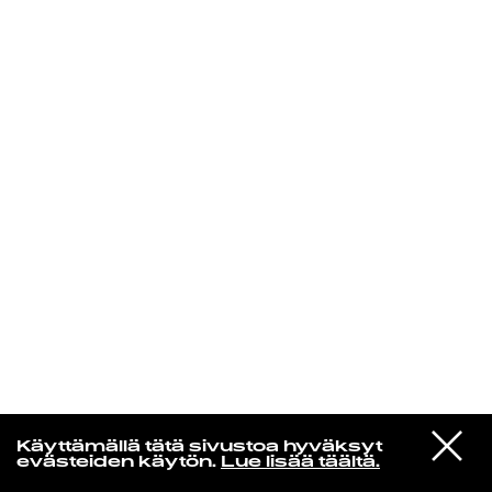
KIRJAUDU SISÄÄN
De Räp Radio Show
VIESTI
Mariya Takeuchi
Käyttämällä tätä sivustoa hyväksyt
STUDIOON
シェットランドに頬をうずめて
evästeiden käytön.
Lue lisää täältä.