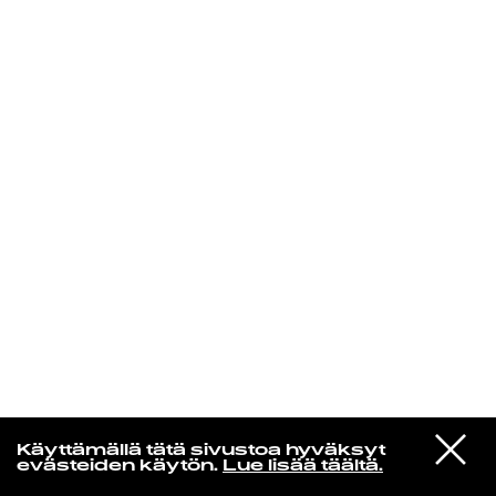
KIRJAUDU SISÄÄN
Yö­mu­siik­kia
VIESTI
Magyar
Käyttämällä tätä sivustoa hyväksyt
STUDIOON
Kuin Lintuja Sataisi Puihin
evästeiden käytön.
Lue lisää täältä.