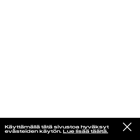
KIRJAUDU SISÄÄN
Yö­mu­siik­kia
VIESTI
James Yorkston & Friends
Käyttämällä tätä sivustoa hyväksyt
STUDIOON
A Moment Longer
evästeiden käytön.
Lue lisää täältä.