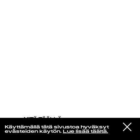
KIRJAUDU SISÄÄN
MITÄ TÄÄLLÄ
TAPAHTUU
VIESTI
Phoebe Bridgers
Käyttämällä tätä sivustoa hyväksyt
STUDIOON
Lost Boys
evästeiden käytön.
Lue lisää täältä.