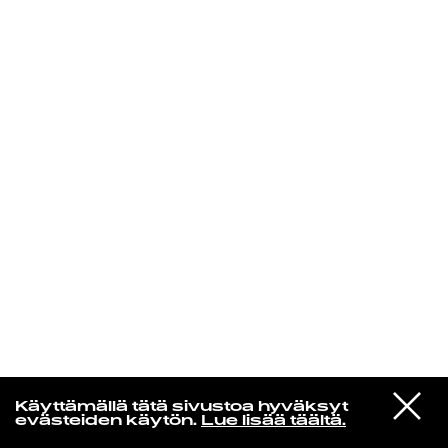
KIRJAUDU SISÄÄN
VIESTI
Rakkaudesta
Käyttämällä tätä sivustoa hyväksyt
STUDIOON
evästeiden käytön.
Lue lisää täältä.