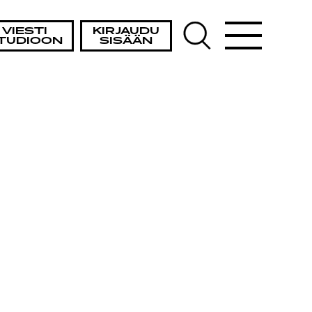
VIESTI
KIRJAUDU
TUDIOON
SISÄÄN