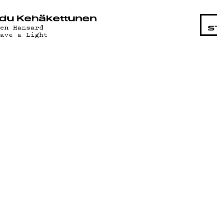
STA
du Kehäkettunen
len Hansard
S
eave a Light