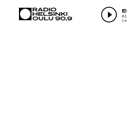
AJANKOHTAI
E
G
L
OHJELMAT
TEKIJÄT
ON-DEMAND
PODCAST
MAINOSTA