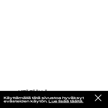
KIRJAUDU SISÄÄN
MITÄ TÄÄLLÄ
TAPAHTUU
VIESTI
Patti & The Emblems
Käyttämällä tätä sivustoa hyväksyt
STUDIOON
I'm Gonna Love You A Long Time
evästeiden käytön.
Lue lisää täältä.