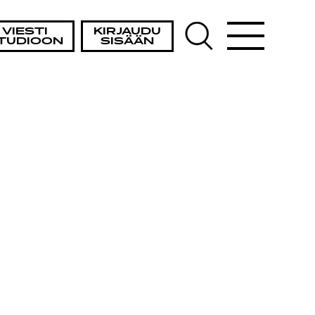
VIESTI
KIRJAUDU
TUDIOON
SISÄÄN