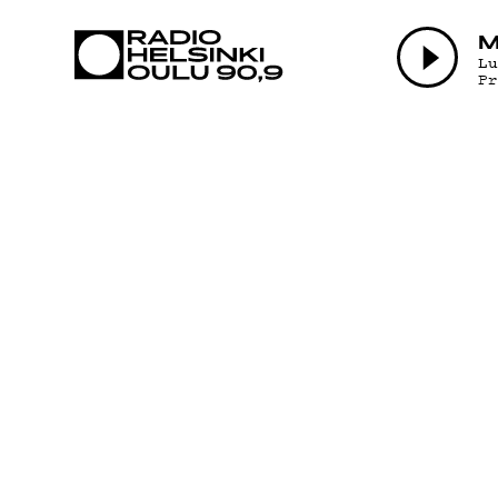
AJANKOHTAI
M
L
P
OHJELMAT
TEKIJÄT
ON-DEMAND
PODCAST
MAINOSTA