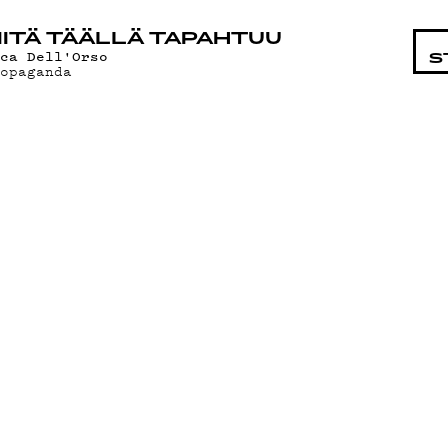
STA
ITÄ TÄÄLLÄ TAPAHTUU
uca Dell'Orso
S
ropaganda