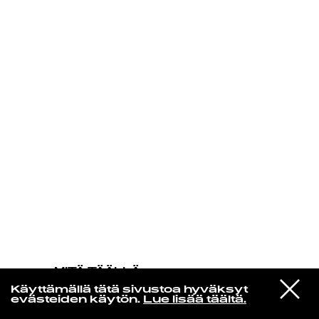
KIRJAUDU SISÄÄN
MITÄ TÄÄLLÄ
TAPAHTUU
VIESTI
Efterklang
Käyttämällä tätä sivustoa hyväksyt
STUDIOON
Animated Heart
evästeiden käytön.
Lue lisää täältä.