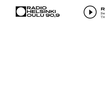
AJANKOHTAI
R
D
T
OHJELMAT
TEKIJÄT
ON-DEMAND
PODCAST
MAINOSTA