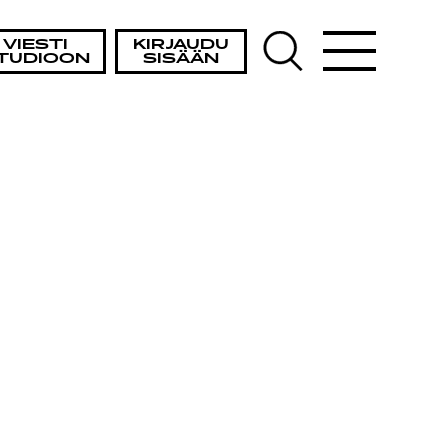
VIESTI
KIRJAUDU
TUDIOON
SISÄÄN