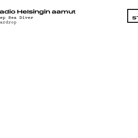
STA
adio Helsingin aamut
eep Sea Diver
S
eardrop