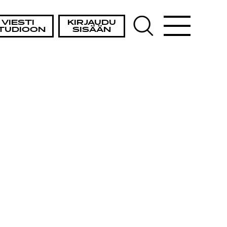
VIESTI
KIRJAUDU
TUDIOON
SISÄÄN