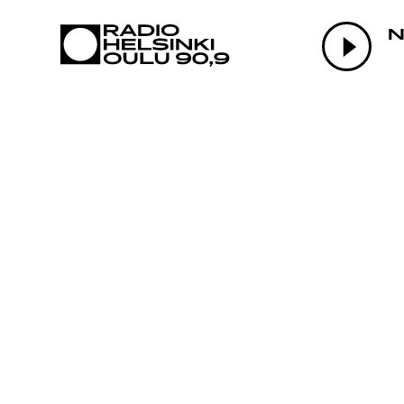
AJANKOHTAI
N
OHJELMAT
TEKIJÄT
ON-DEMAND
PODCAST
MAINOSTA