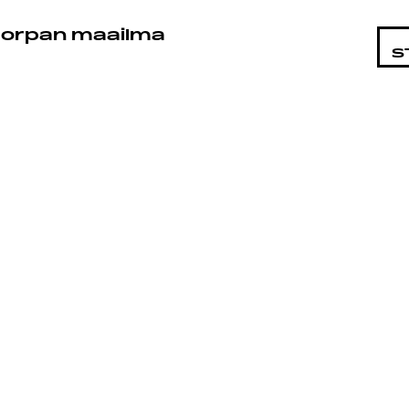
STA
orpan maailma
S