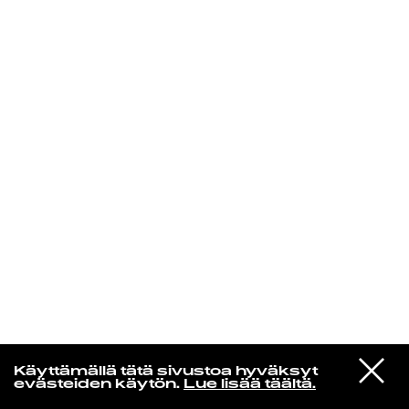
KIRJAUDU SISÄÄN
Yö­mu­siik­kia
VIESTI
SZA
Käyttämällä tätä sivustoa hyväksyt
STUDIOON
SOS
evästeiden käytön.
Lue lisää täältä.