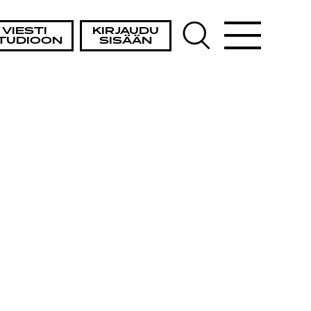
VIESTI
KIRJAUDU
TUDIOON
SISÄÄN