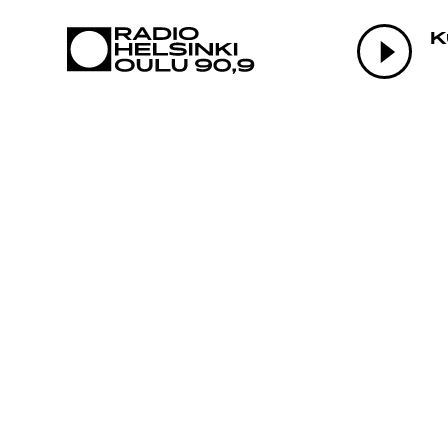
AJANKOHTAI
K
OHJELMAT
TEKIJÄT
ON-DEMAND
PODCAST
MAINOSTA