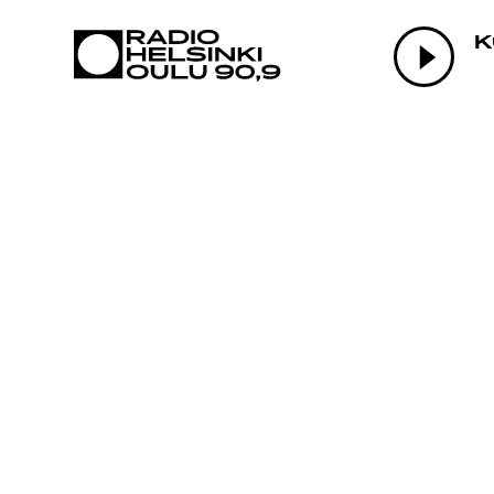
AJANKOHTAI
K
OHJELMAT
TEKIJÄT
ON-DEMAND
PODCAST
MAINOSTA