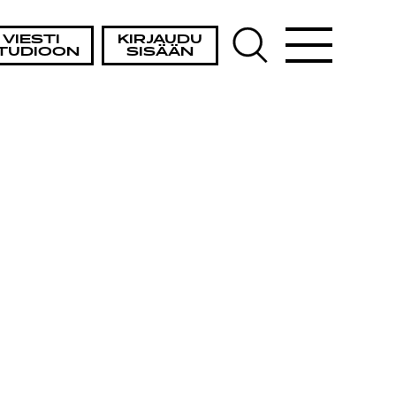
VIESTI
KIRJAUDU
TUDIOON
SISÄÄN