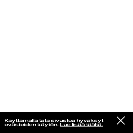
KIRJAUDU SISÄÄN
VIESTI
Rakkaudesta
Käyttämällä tätä sivustoa hyväksyt
STUDIOON
evästeiden käytön.
Lue lisää täältä.