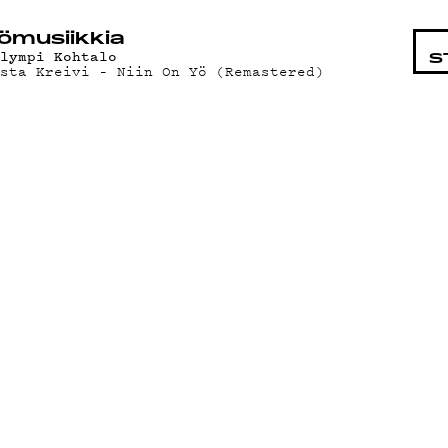
STA
ö­mu­siik­kia
ylympi Kohtalo
S
usta Kreivi – Niin On Yö (Remastered)