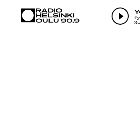
AJANKOHTAI
Y
T
M
OHJELMAT
TEKIJÄT
ON-DEMAND
PODCAST
MAINOSTA