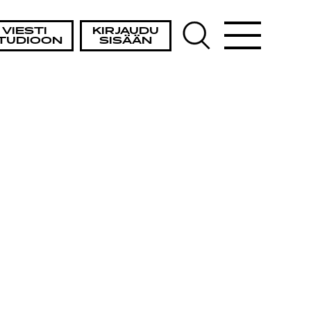
VIESTI
KIRJAUDU
TUDIOON
SISÄÄN