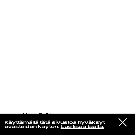
KIRJAUDU SISÄÄN
Henri Pulkkinen
John Cale
VIESTI
02 - I Know You're Happy (feat Tei
Käyttämällä tätä sivustoa hyväksyt
STUDIOON
Shi) (Chill Mix)
evästeiden käytön.
Lue lisää täältä.