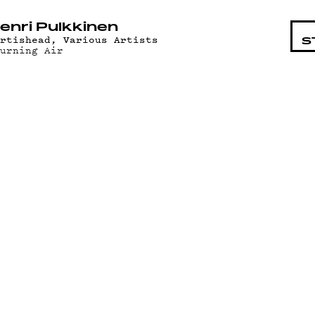
STA
enri Pulkkinen
ortishead, Various Artists
S
ourning Air