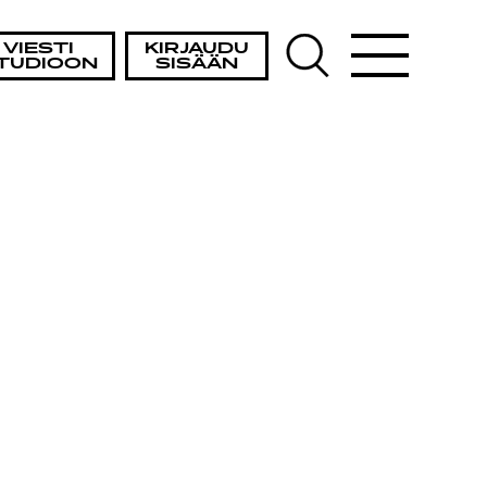
VIESTI
KIRJAUDU
TUDIOON
SISÄÄN