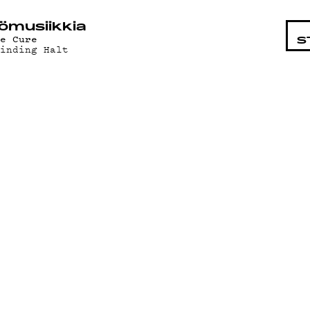
STA
ö­mu­siik­kia
he Cure
S
rinding Halt