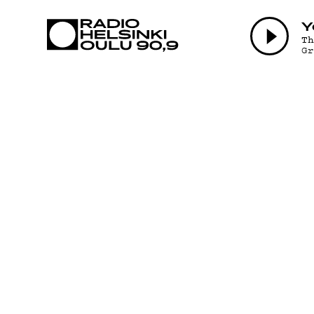
AJANKOHTAI
Y
T
G
OHJELMAT
TEKIJÄT
ON-DEMAND
PODCAST
MAINOSTA