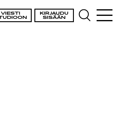
VIESTI
KIRJAUDU
TUDIOON
SISÄÄN