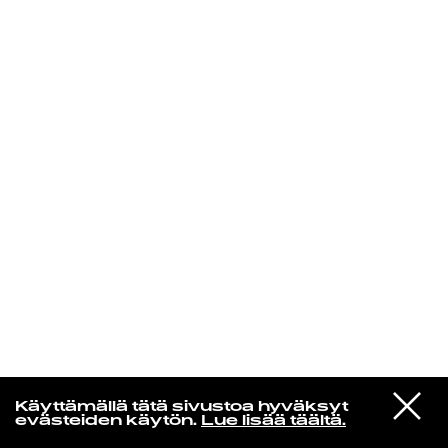
KIRJAUDU SISÄÄN
De Räp Radio Show
VIESTI
Mariya Takeuchi
Käyttämällä tätä sivustoa hyväksyt
STUDIOON
シェットランドに頬をうずめて
evästeiden käytön.
Lue lisää täältä.