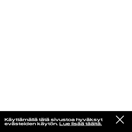
KIRJAUDU SISÄÄN
VIESTI
Radio Helsingin aamut
Käyttämällä tätä sivustoa hyväksyt
STUDIOON
evästeiden käytön.
Lue lisää täältä.