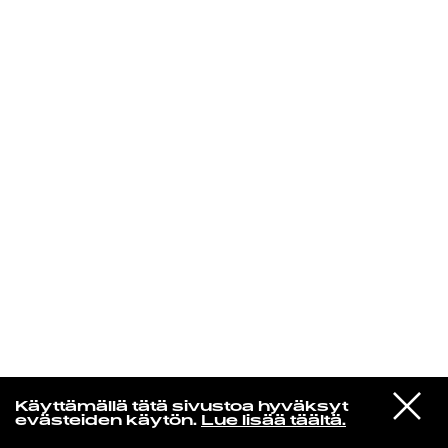
KIRJAUDU SISÄÄN
Radio Helsingin aamut
VIESTI
Tim Buckley
Käyttämällä tätä sivustoa hyväksyt
STUDIOON
Once I Was
evästeiden käytön.
Lue lisää täältä.