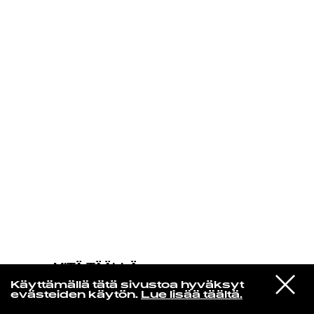
KIRJAUDU SISÄÄN
MITÄ TÄÄLLÄ
TAPAHTUU
VIESTI
Shins, The
Käyttämällä tätä sivustoa hyväksyt
STUDIOON
Australia
evästeiden käytön.
Lue lisää täältä.