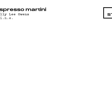
STA
spresso martini
elly Lee Owens
S
.i.n.e.