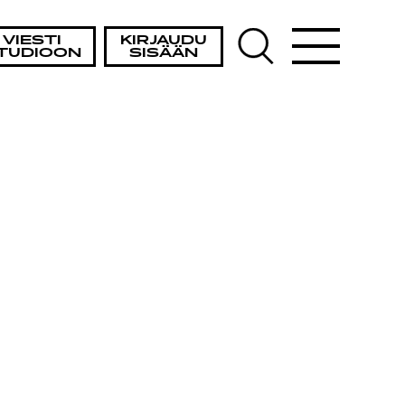
VIESTI
KIRJAUDU
TUDIOON
SISÄÄN