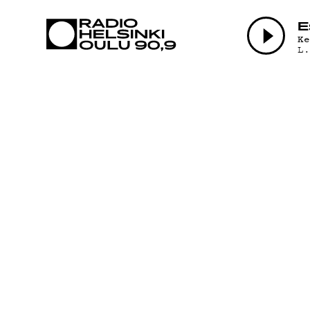
AJANKOHTAI
E
K
L
OHJELMAT
TEKIJÄT
ON-DEMAND
PODCAST
MAINOSTA