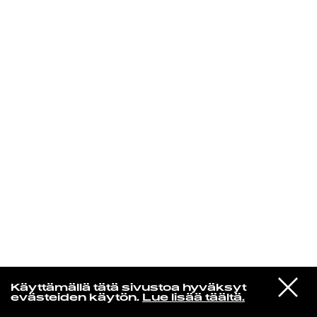
KIRJAUDU SISÄÄN
Edu Kehäkettunen
VIESTI
Glen Hansard
Käyttämällä tätä sivustoa hyväksyt
STUDIOON
Leave a Light
evästeiden käytön.
Lue lisää täältä.