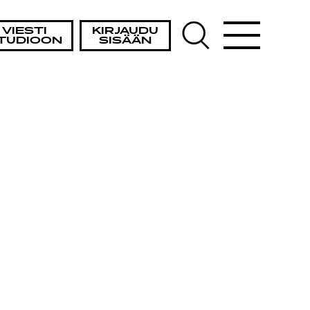
VIESTI
KIRJAUDU
TUDIOON
SISÄÄN