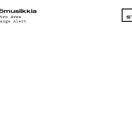
STA
ö­mu­siik­kia
etro Area
S
range Alert