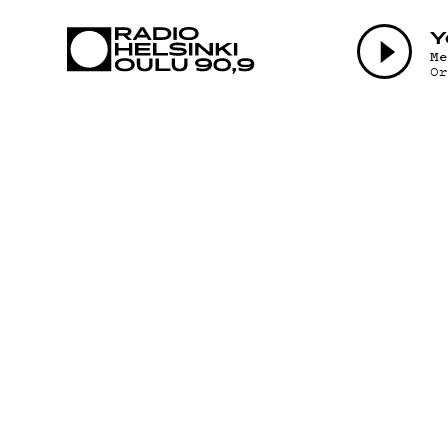
AJANKOHTAI
Y
M
O
OHJELMAT
TEKIJÄT
ON-DEMAND
PODCAST
MAINOSTA