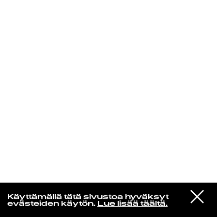
KIRJAUDU SISÄÄN
VIESTI
Yti­mes­sä
Käyttämällä tätä sivustoa hyväksyt
STUDIOON
evästeiden käytön.
Lue lisää täältä.