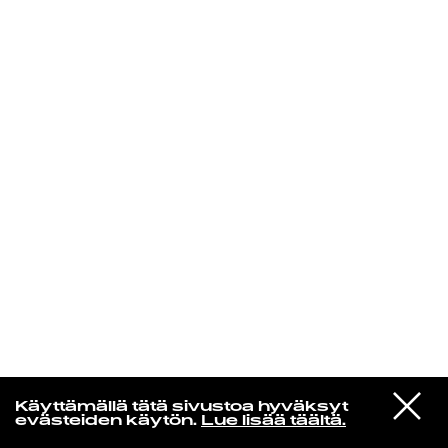
KIRJAUDU SISÄÄN
Laura Friman
VIESTI
louna0nline
Käyttämällä tätä sivustoa hyväksyt
STUDIOON
kevät tulee kun sä palaat
evästeiden käytön.
Lue lisää täältä.