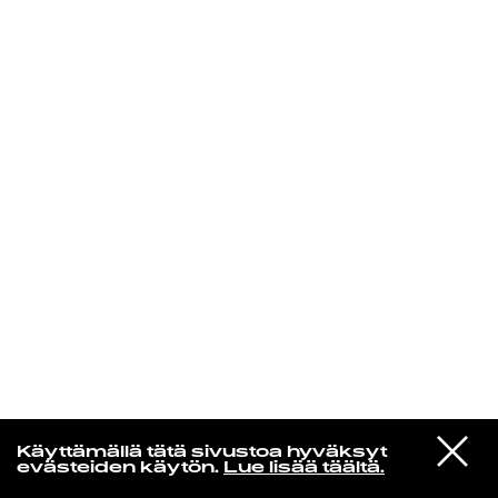
KIRJAUDU SISÄÄN
Niklas Aaltio
VIESTI
Frederik Valentin
Käyttämällä tätä sivustoa hyväksyt
STUDIOON
CITYLIGHT
evästeiden käytön.
Lue lisää täältä.