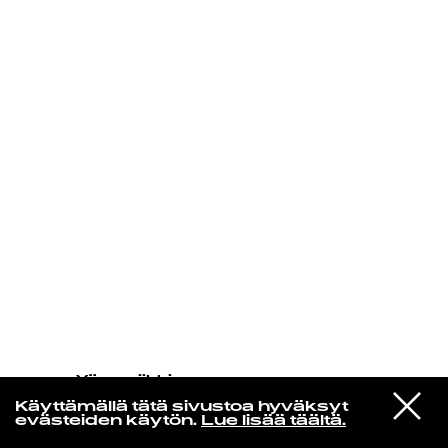
KIRJAUDU SISÄÄN
Yö­mu­siik­kia
Aulikki Oksanen
VIESTI
Katastrofilauluja Naisille
Käyttämällä tätä sivustoa hyväksyt
STUDIOON
(Remastered)
evästeiden käytön.
Lue lisää täältä.