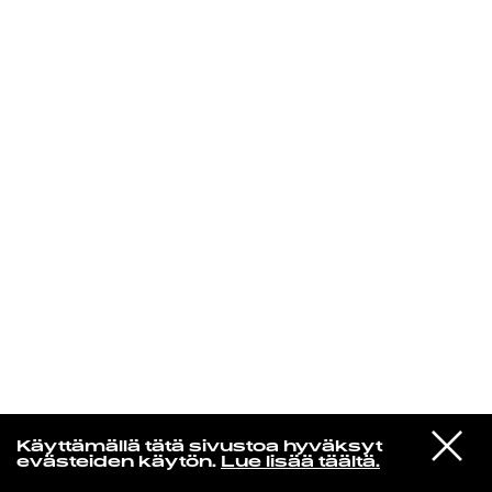
KIRJAUDU SISÄÄN
Yö­mu­siik­kia
VIESTI
Litku Klemetti & Tuntematon Numero
Käyttämällä tätä sivustoa hyväksyt
STUDIOON
Progetyttö
evästeiden käytön.
Lue lisää täältä.