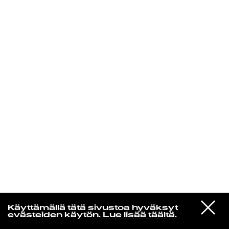
KIRJAUDU SISÄÄN
Espresso martini
VIESTI
Bad Bunny
Käyttämällä tätä sivustoa hyväksyt
STUDIOON
EoO
evästeiden käytön.
Lue lisää täältä.