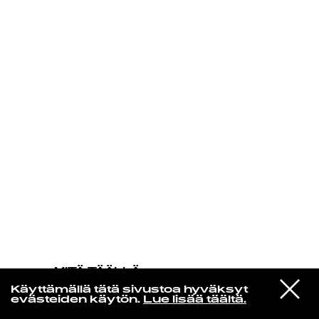
KIRJAUDU SISÄÄN
MITÄ TÄÄLLÄ
TAPAHTUU
VIESTI
Blur
Käyttämällä tätä sivustoa hyväksyt
STUDIOON
Country Sad Ballad Man
evästeiden käytön.
Lue lisää täältä.