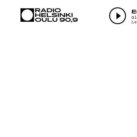
AJANKOHTAI
E
G
L
OHJELMAT
TEKIJÄT
ON-DEMAND
PODCAST
MAINOSTA