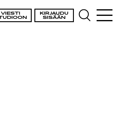
VIESTI
KIRJAUDU
TUDIOON
SISÄÄN