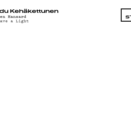
STA
du Kehäkettunen
len Hansard
S
eave a Light