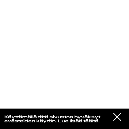
KIRJAUDU SISÄÄN
Laura Friman
VIESTI
Flea
Käyttämällä tätä sivustoa hyväksyt
STUDIOON
Thinkin Bout You
evästeiden käytön.
Lue lisää täältä.