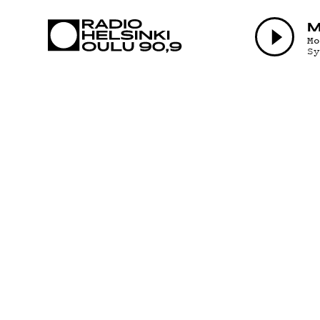
AJANKOHTAI
M
M
S
OHJELMAT
TEKIJÄT
ON-DEMAND
PODCAST
MAINOSTA