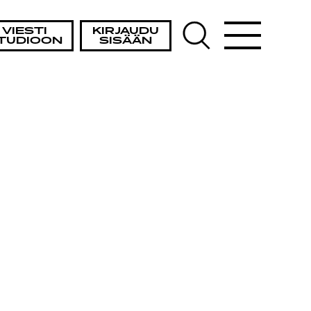
VIESTI
KIRJAUDU
TUDIOON
SISÄÄN