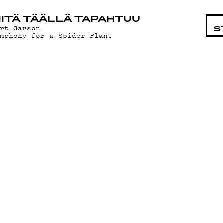
STA
ITÄ TÄÄLLÄ TAPAHTUU
ort Garson
S
ymphony for a Spider Plant