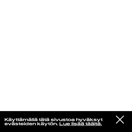
KIRJAUDU SISÄÄN
Aikakone
VIESTI
Mariya Takeuchi
Käyttämällä tätä sivustoa hyväksyt
STUDIOON
シェットランドに頬をうずめて
evästeiden käytön.
Lue lisää täältä.