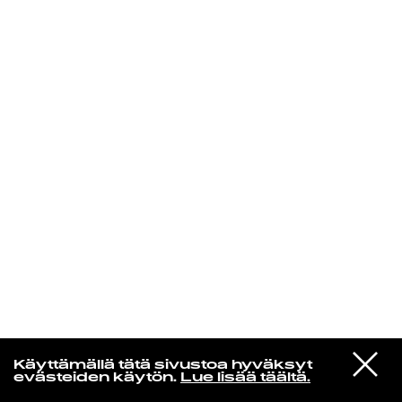
KIRJAUDU SISÄÄN
VIESTI
Norpan maailma
Käyttämällä tätä sivustoa hyväksyt
STUDIOON
evästeiden käytön.
Lue lisää täältä.