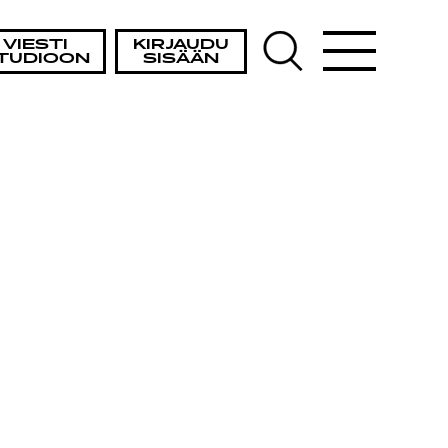
VIESTI
KIRJAUDU
TUDIOON
SISÄÄN