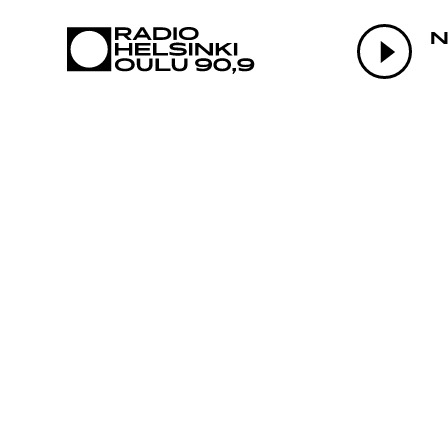
AJANKOHTAI
N
OHJELMAT
TEKIJÄT
ON-DEMAND
PODCAST
MAINOSTA