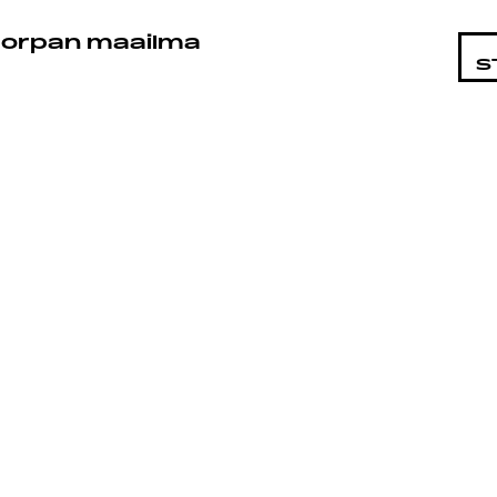
STA
orpan maailma
S