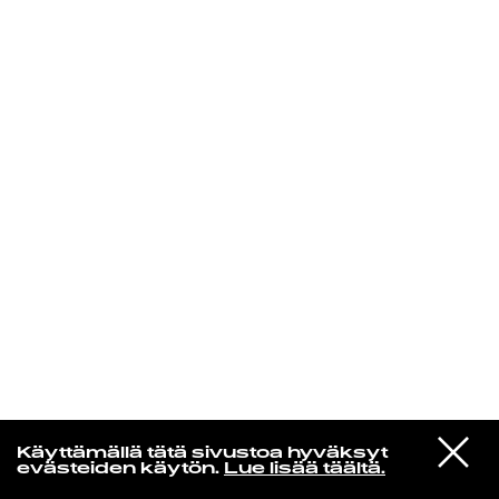
KIRJAUDU SISÄÄN
Edu Kehäkettunen
VIESTI
Mariya Takeuchi
Käyttämällä tätä sivustoa hyväksyt
STUDIOON
シェットランドに頬をうずめて
evästeiden käytön.
Lue lisää täältä.